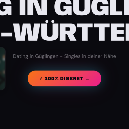
G IN GÜGL
N-WÜRTTE
Dating in Güglingen - Singles in deiner Nähe
✓ 100% DISKRET →