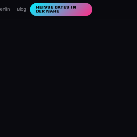
HEISSE DATES IN D
erlin
Blog
ER NÄHE