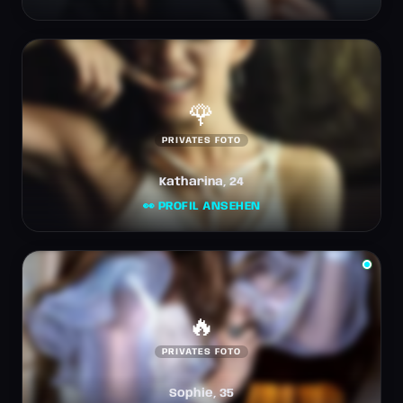
🌹
PRIVATES FOTO
Katharina, 24
👀 PROFIL ANSEHEN
🔥
PRIVATES FOTO
Sophie, 35