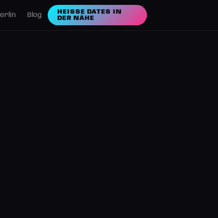
HEISSE DATES IN D
erlin
Blog
ER NÄHE