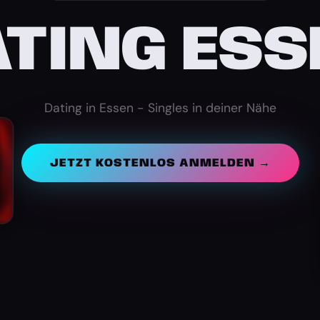
ATING ESS
Dating in Essen - Singles in deiner Nähe
JETZT KOSTENLOS ANMELDEN →