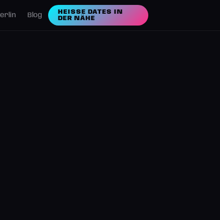
HEISSE DATES IN D
erlin
Blog
ER NÄHE