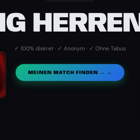
NG HERRE
✓ 100% diskret · ✓ Anonym · ✓ Ohne Tabus
MEINEN MATCH FINDEN → →