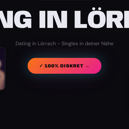
NG IN LÖ
Dating in Lörrach - Singles in deiner Nähe
✓ 100% DISKRET →