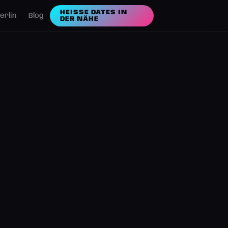
HEISSE DATES IN D
erlin
Blog
ER NÄHE