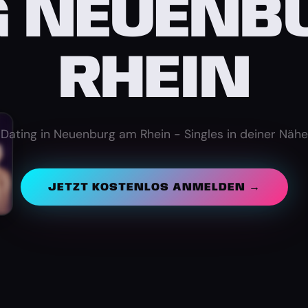
G NEUENB
RHEIN
Dating in Neuenburg am Rhein - Singles in deiner Nähe
JETZT KOSTENLOS ANMELDEN →