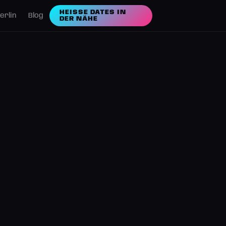
HEISSE DATES IN D
erlin
Blog
ER NÄHE