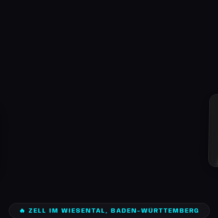
🔥 ZELL IM WIESENTAL, BADEN-WÜRTTEMBERG