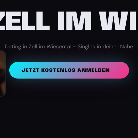
ZELL IM W
Dating in Zell im Wiesental - Singles in deiner Nähe
JETZT KOSTENLOS ANMELDEN →