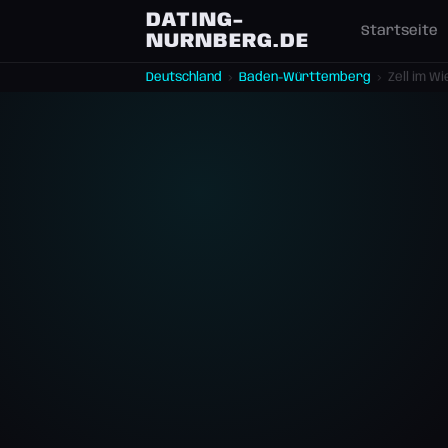
DATING-
Startseite
NURNBERG.DE
Deutschland
›
Baden-Württemberg
›
Zell im W