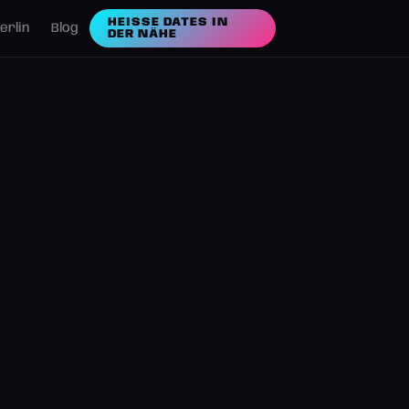
HEISSE DATES IN D
erlin
Blog
ER NÄHE