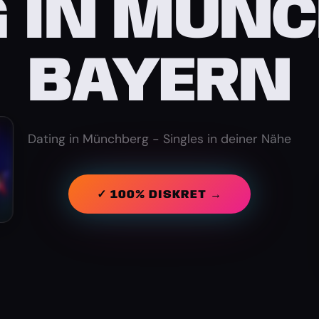
G IN MÜNC
BAYERN
Dating in Münchberg - Singles in deiner Nähe
✓ 100% DISKRET →