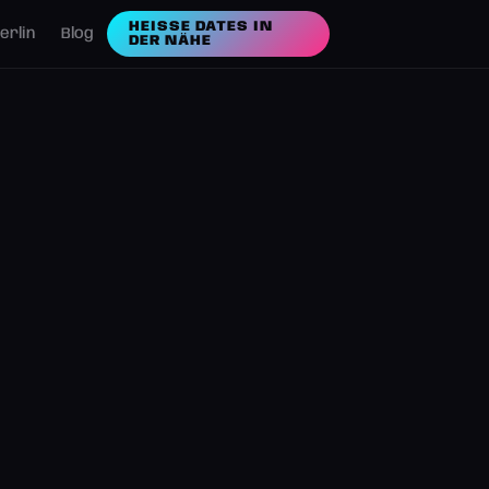
HEISSE DATES IN D
erlin
Blog
ER NÄHE