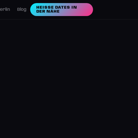
HEISSE DATES IN D
erlin
Blog
ER NÄHE