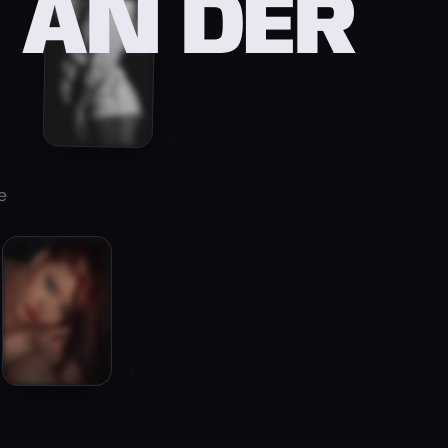
 AN DER
e