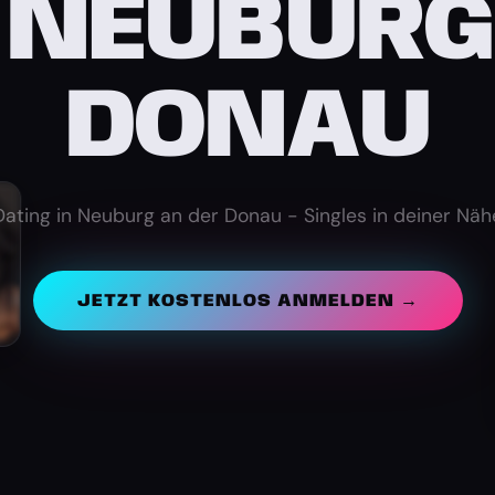
 NEUBURG
DONAU
Dating in Neuburg an der Donau - Singles in deiner Näh
JETZT KOSTENLOS ANMELDEN →