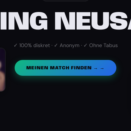
ING NEUS
✓ 100% diskret · ✓ Anonym · ✓ Ohne Tabus
MEINEN MATCH FINDEN → →