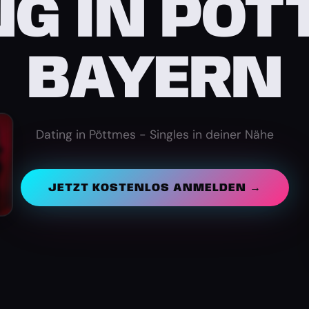
NG IN PÖT
BAYERN
Dating in Pöttmes - Singles in deiner Nähe
JETZT KOSTENLOS ANMELDEN →