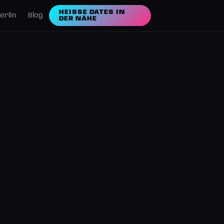
HEISSE DATES IN D
erlin
Blog
ER NÄHE