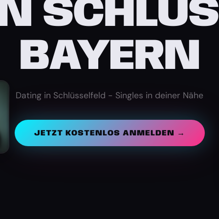
IN SCHLÜS
BAYERN
Dating in Schlüsselfeld - Singles in deiner Nähe
JETZT KOSTENLOS ANMELDEN →