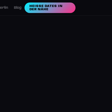
HEISSE DATES IN D
erlin
Blog
ER NÄHE