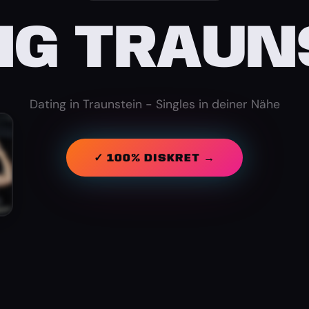
NG TRAUN
Dating in Traunstein - Singles in deiner Nähe
✓ 100% DISKRET →