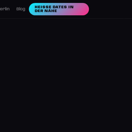
HEISSE DATES IN D
erlin
Blog
ER NÄHE