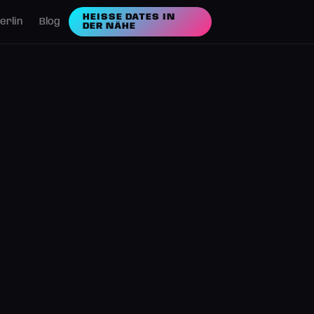
HEISSE DATES IN D
erlin
Blog
ER NÄHE