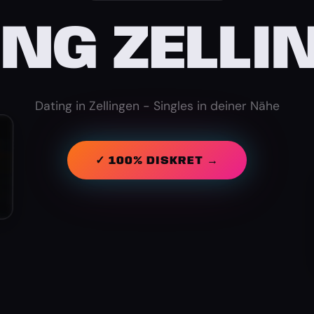
ING ZELLI
Dating in Zellingen - Singles in deiner Nähe
✓ 100% DISKRET →