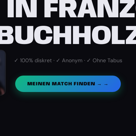
 IN FRAN
BUCHHOL
✓ 100% diskret · ✓ Anonym · ✓ Ohne Tabus
MEINEN MATCH FINDEN → →