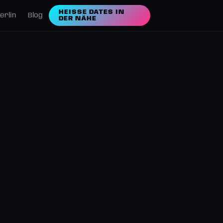
HEISSE DATES IN D
erlin
Blog
ER NÄHE