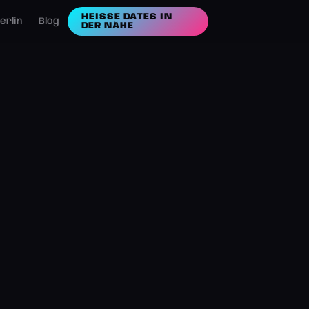
HEISSE DATES IN D
erlin
Blog
ER NÄHE