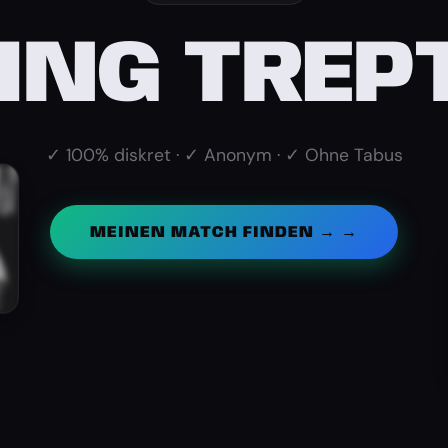
ING TRE
✓ 100% diskret · ✓ Anonym · ✓ Ohne Tabus
MEINEN MATCH FINDEN → →