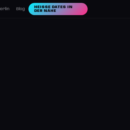
HEISSE DATES IN D
erlin
Blog
ER NÄHE