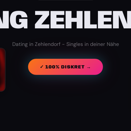
NG ZEHLE
Dating in Zehlendorf - Singles in deiner Nähe
✓ 100% DISKRET →