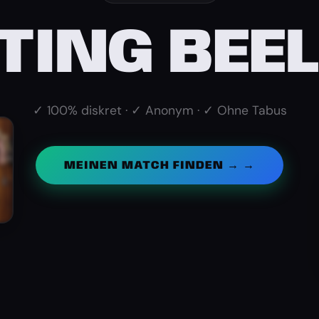
TING BEE
✓ 100% diskret · ✓ Anonym · ✓ Ohne Tabus
MEINEN MATCH FINDEN → →