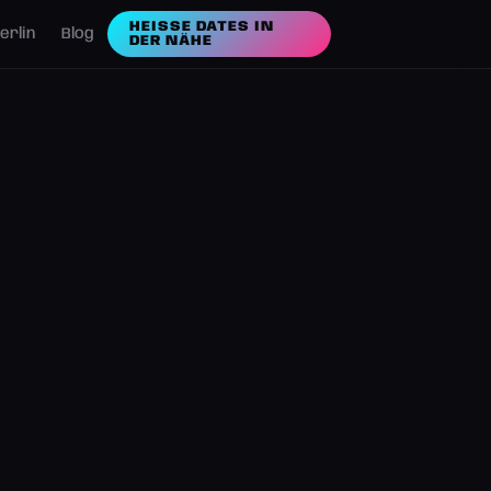
HEISSE DATES IN D
erlin
Blog
ER NÄHE