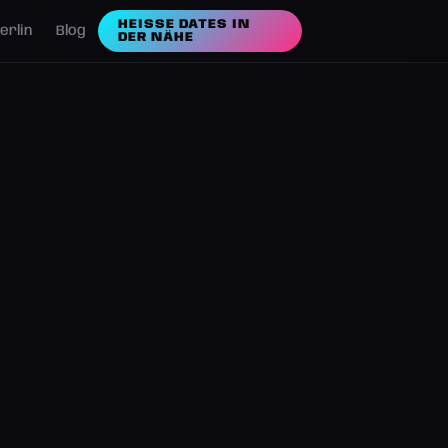
HEISSE DATES IN D
erlin
Blog
ER NÄHE