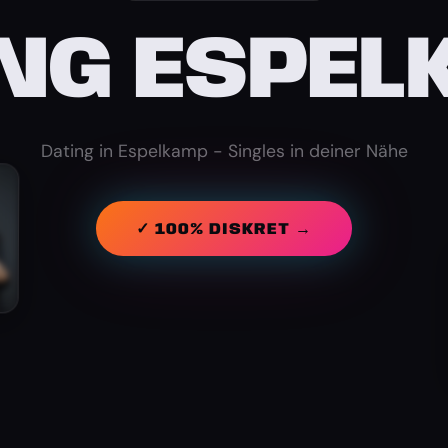
NG ESPE
Dating in Espelkamp - Singles in deiner Nähe
✓ 100% DISKRET →