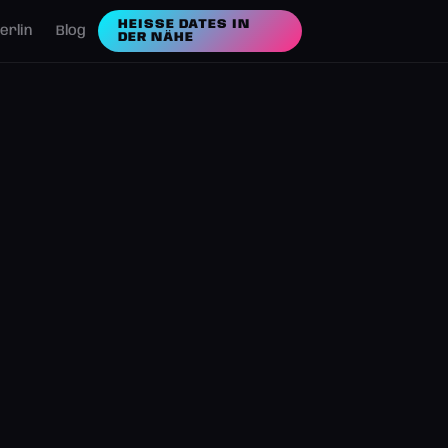
HEISSE DATES IN D
erlin
Blog
ER NÄHE