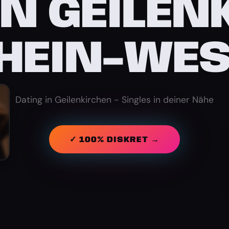
IN GEILEN
HEIN-WES
Dating in Geilenkirchen - Singles in deiner Nähe
✓ 100% DISKRET →