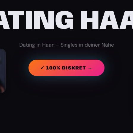
ATING HA
Dating in Haan - Singles in deiner Nähe
✓ 100% DISKRET →