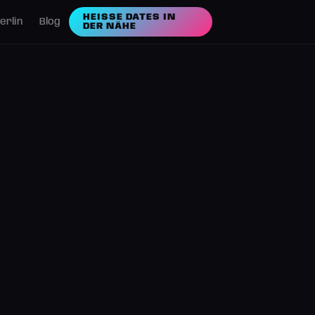
HEISSE DATES IN D
erlin
Blog
ER NÄHE