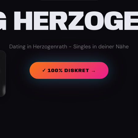
G HERZOG
Dating in Herzogenrath - Singles in deiner Nähe
✓ 100% DISKRET →