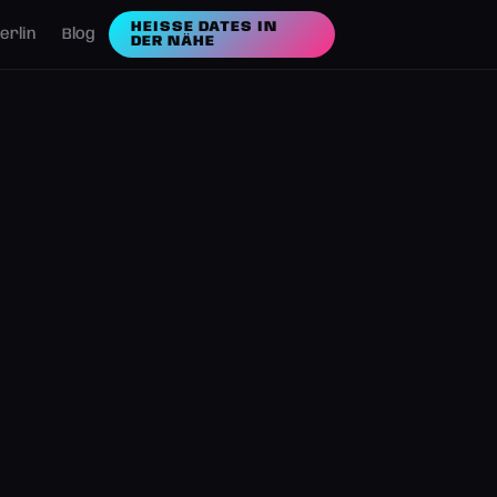
HEISSE DATES IN D
erlin
Blog
ER NÄHE