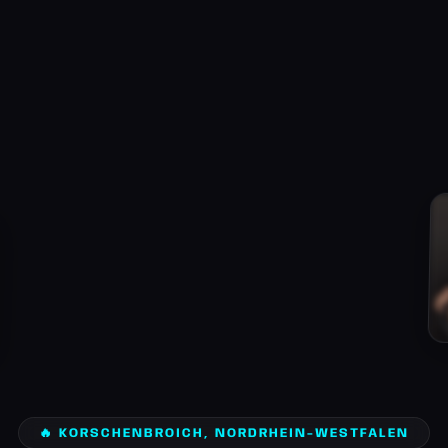
🔥 KORSCHENBROICH, NORDRHEIN-WESTFALEN