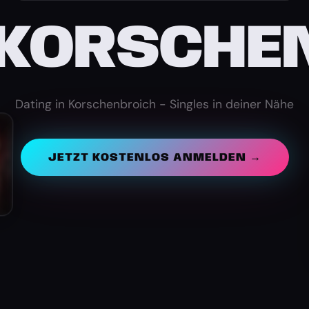
 KORSCHE
Dating in Korschenbroich - Singles in deiner Nähe
JETZT KOSTENLOS ANMELDEN →