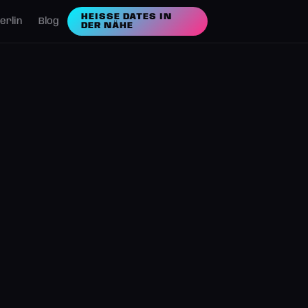
HEISSE DATES IN D
erlin
Blog
ER NÄHE