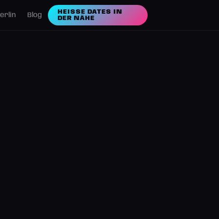
HEISSE DATES IN D
erlin
Blog
ER NÄHE