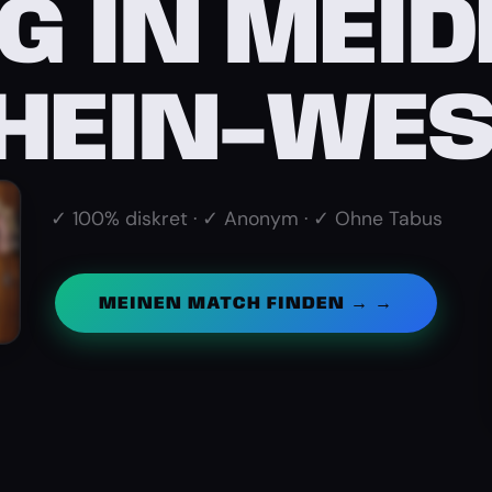
G IN MEID
HEIN-WES
✓ 100% diskret · ✓ Anonym · ✓ Ohne Tabus
MEINEN MATCH FINDEN → →