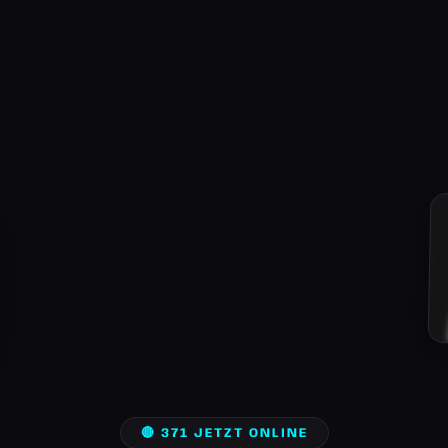
🔴 371 JETZT ONLINE