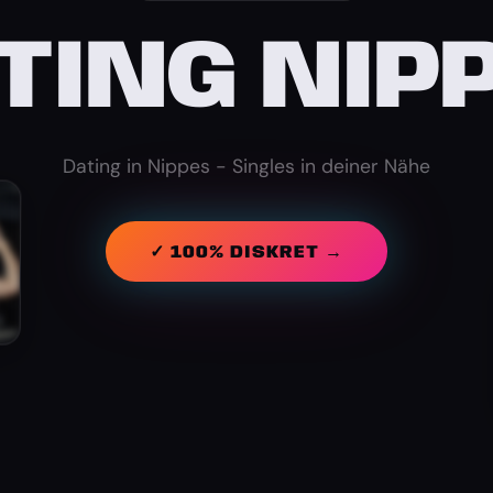
TING NIP
Dating in Nippes - Singles in deiner Nähe
✓ 100% DISKRET →