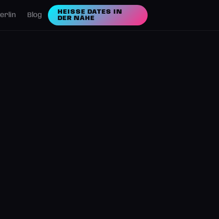
HEISSE DATES IN D
erlin
Blog
ER NÄHE