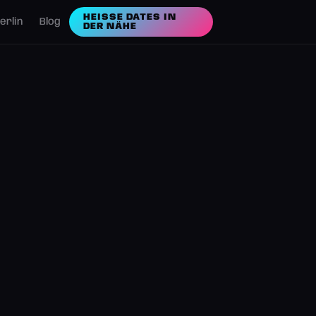
HEISSE DATES IN D
erlin
Blog
ER NÄHE