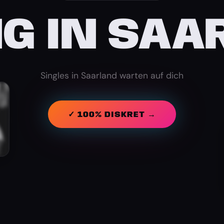
NG IN SAA
Singles in Saarland warten auf dich
✓ 100% DISKRET →