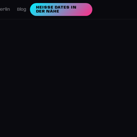
HEISSE DATES IN D
erlin
Blog
ER NÄHE