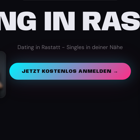
NG IN RA
Dating in Rastatt - Singles in deiner Nähe
JETZT KOSTENLOS ANMELDEN →