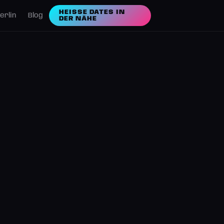
HEISSE DATES IN D
erlin
Blog
ER NÄHE