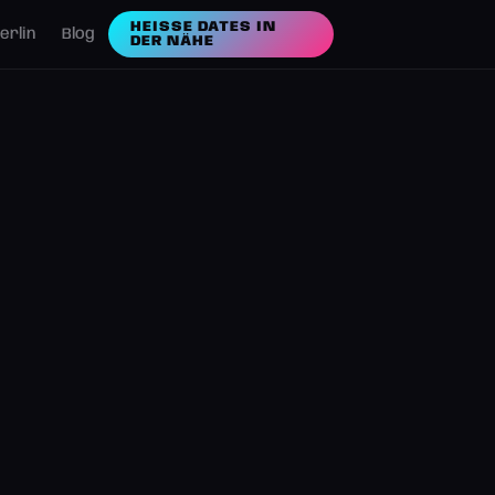
HEISSE DATES IN D
erlin
Blog
ER NÄHE