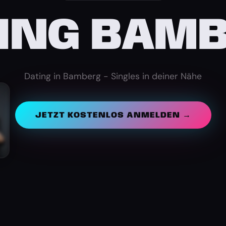
ING BAM
Dating in Bamberg - Singles in deiner Nähe
JETZT KOSTENLOS ANMELDEN →