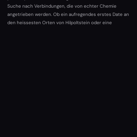
Suche nach Verbindungen, die von echter Chemie
angetrieben werden. Ob ein aufregendes erstes Date an
den heissesten Orten von Hilpoltstein oder eine
spontane Begegnung, die Ihnen den Atem raubt -
dating-nurnberg.de ist der Startpunkt fur alles.
Warum Singles in Hilpoltstein dating-
nurnberg.de wahlen
Singles in Hilpoltstein wahlen dating-nurnberg.de, weil
wir verstehen, was Dating aufregend macht. Unsere
Plattform ist fur Menschen gebaut, die echte Chemie
suchen. In Hilpoltstein ist dating-nurnberg.de die erste
Adresse fur leidenschaftliche Begegnungen geworden.
Treten Sie heute bei und entdecken Sie, warum die
Dating-Szene in Hilpoltstein so unwiderstehlich heiss
ist.