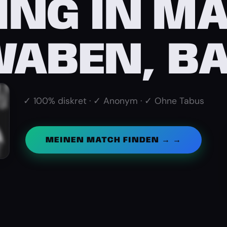
ING IN M
ABEN, B
✓ 100% diskret · ✓ Anonym · ✓ Ohne Tabus
MEINEN MATCH FINDEN → →