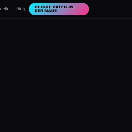
HEISSE DATES IN D
erlin
Blog
ER NÄHE