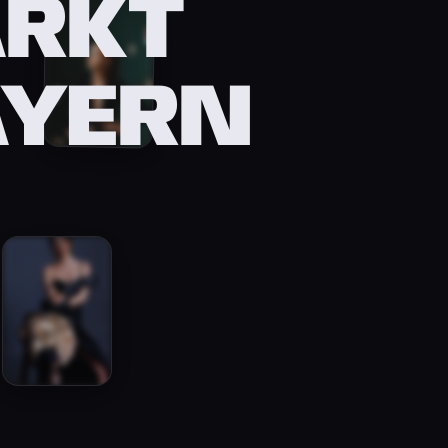
ARKT
AYERN