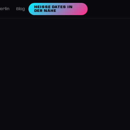
HEISSE DATES IN D
erlin
Blog
ER NÄHE