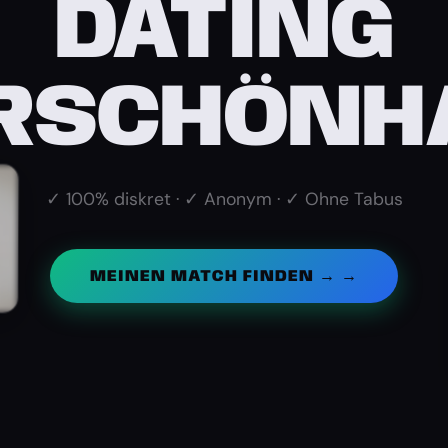
DATING
ERSCHÖNH
✓ 100% diskret · ✓ Anonym · ✓ Ohne Tabus
MEINEN MATCH FINDEN → →