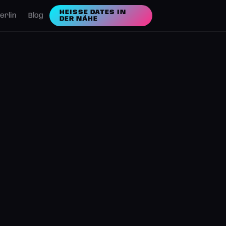
HEISSE DATES IN D
erlin
Blog
ER NÄHE