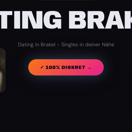
TING BRA
Dating in Brakel - Singles in deiner Nähe
✓ 100% DISKRET →