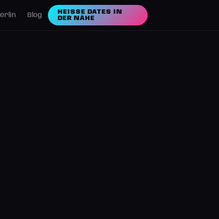
HEISSE DATES IN D
erlin
Blog
ER NÄHE