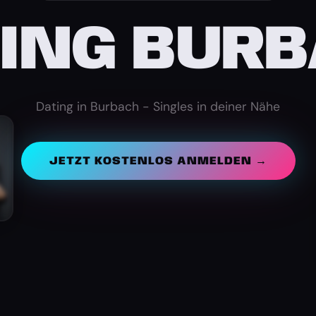
ING BUR
Dating in Burbach - Singles in deiner Nähe
JETZT KOSTENLOS ANMELDEN →