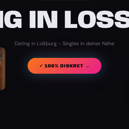
G IN LOSS
Dating in Loßburg - Singles in deiner Nähe
✓ 100% DISKRET →