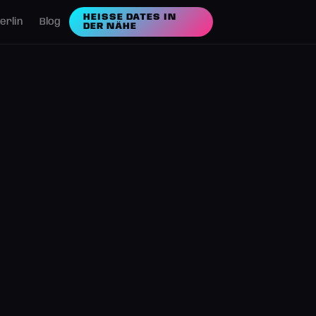
HEISSE DATES IN D
erlin
Blog
ER NÄHE