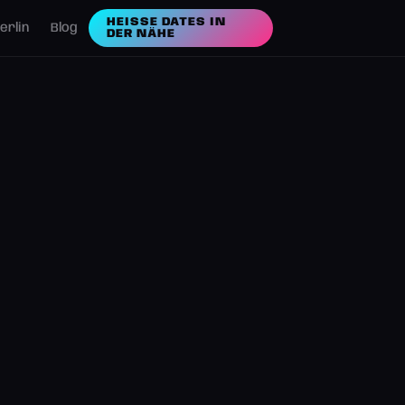
HEISSE DATES IN D
erlin
Blog
ER NÄHE