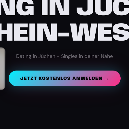
NG IN JÜ
HEIN-WES
Dating in Jüchen - Singles in deiner Nähe
JETZT KOSTENLOS ANMELDEN →