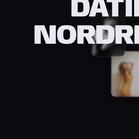
DATI
NORDR